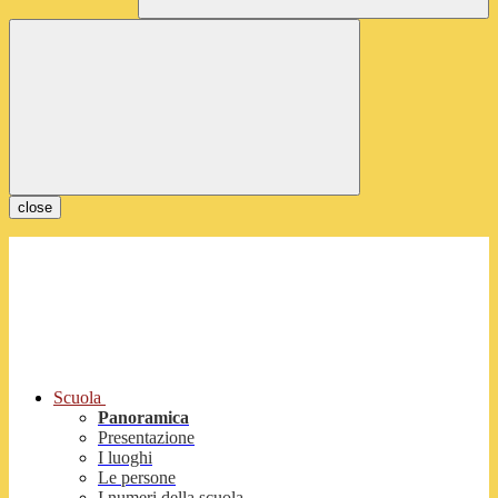
close
Scuola
Panoramica
Presentazione
I luoghi
Le persone
I numeri della scuola