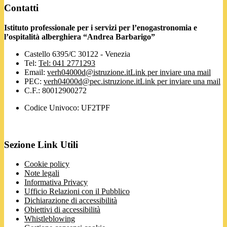
Contatti
Istituto professionale per i servizi per l’enogastronomia e
l’ospitalità alberghiera “Andrea Barbarigo”
Castello 6395/C 30122 - Venezia
Tel:
Tel: 041 2771293
Email:
verh04000d@istruzione.it
Link per inviare una mail
PEC:
verh04000d@pec.istruzione.it
Link per inviare una mail
C.F.: 80012900272
Codice Univoco: UF2TPF
Sezione Link Utili
Cookie policy
Note legali
Informativa Privacy
Ufficio Relazioni con il Pubblico
Dichiarazione di accessibilità
Obiettivi di accessibilità
Whistleblowing