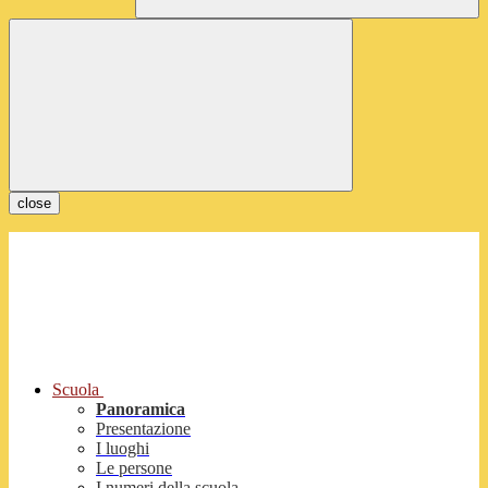
close
Scuola
Panoramica
Presentazione
I luoghi
Le persone
I numeri della scuola