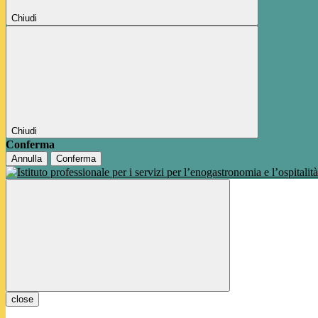
Chiudi
Chiudi
Conferma
Annulla
Conferma
close