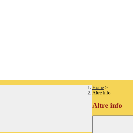
Home
>
Altre info
Altre info