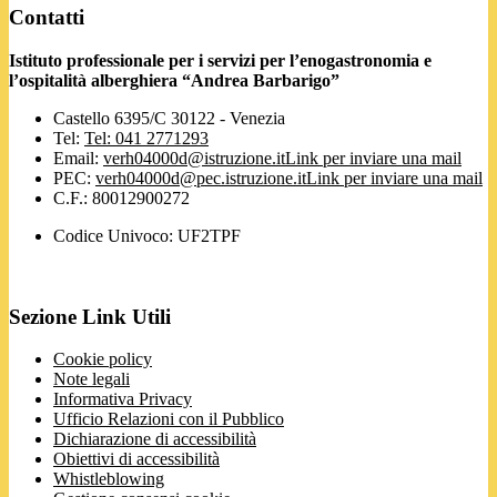
Contatti
Istituto professionale per i servizi per l’enogastronomia e
l’ospitalità alberghiera “Andrea Barbarigo”
Castello 6395/C 30122 - Venezia
Tel:
Tel: 041 2771293
Email:
verh04000d@istruzione.it
Link per inviare una mail
PEC:
verh04000d@pec.istruzione.it
Link per inviare una mail
C.F.: 80012900272
Codice Univoco: UF2TPF
Sezione Link Utili
Cookie policy
Note legali
Informativa Privacy
Ufficio Relazioni con il Pubblico
Dichiarazione di accessibilità
Obiettivi di accessibilità
Whistleblowing