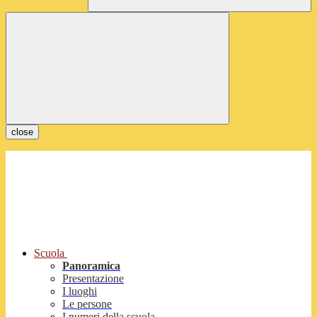
close
Scuola
Panoramica
Presentazione
I luoghi
Le persone
I numeri della scuola