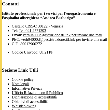
Contatti
Istituto professionale per i servizi per l’enogastronomia e
l’ospitalità alberghiera “Andrea Barbarigo”
Castello 6395/C 30122 - Venezia
Tel:
Tel: 041 2771293
Email:
verh04000d@istruzione.it
Link per inviare una mail
PEC:
verh04000d@pec.istruzione.it
Link per inviare una mail
C.F.: 80012900272
Codice Univoco: UF2TPF
Sezione Link Utili
Cookie policy
Note legali
Informativa Privacy
Ufficio Relazioni con il Pubblico
Dichiarazione di accessibilità
Obiettivi di accessibilità
Whistleblowing