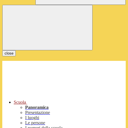
close
Scuola
Panoramica
Presentazione
I luoghi
Le persone
I numeri della scuola