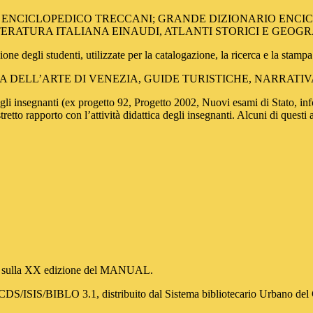
.: DIZIONARIO ENCICLOPEDICO TRECCANI; GRANDE DIZIONARIO 
ERATURA ITALIANA EINAUDI, ATLANTI STORICI E GEOGRA
one degli studenti, utilizzate per la catalogazione, la ricerca e la stampa 
NA, STORIA DELL’ARTE DI VENEZIA, GUIDE TURISTICHE, NARRATIV
li insegnanti (ex progetto 92, Progetto 2002, Nuovi esami di Stato, infor
stretto rapporto con l’attività didattica degli insegnanti. Alcuni di quest
ta sulla XX edizione del MANUAL.
è: CDS/ISIS/BIBLO 3.1, distribuito dal Sistema bibliotecario Urbano de