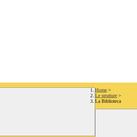
Home
>
Le strutture
>
La Biblioteca