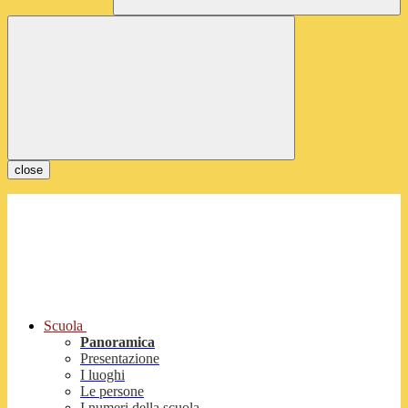
close
Scuola
Panoramica
Presentazione
I luoghi
Le persone
I numeri della scuola