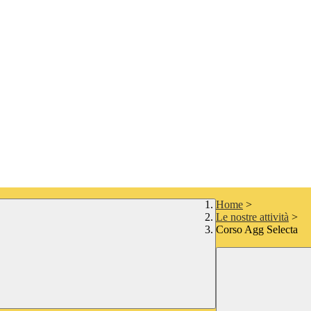
Home
>
Le nostre attività
>
Corso Agg Selecta