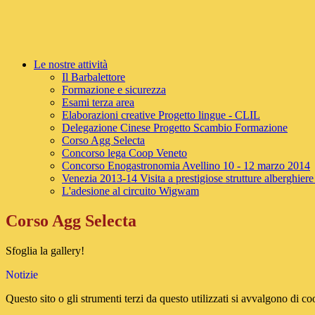
Le nostre attività
Il Barbalettore
Formazione e sicurezza
Esami terza area
Elaborazioni creative Progetto lingue - CLIL
Delegazione Cinese Progetto Scambio Formazione
Corso Agg Selecta
Concorso lega Coop Veneto
Concorso Enogastronomia Avellino 10 - 12 marzo 2014
Venezia 2013-14 Visita a prestigiose strutture alberghiere
L'adesione al circuito Wigwam
Corso Agg Selecta
Sfoglia la gallery!
Notizie
Questo sito o gli strumenti terzi da questo utilizzati si avvalgono di coo