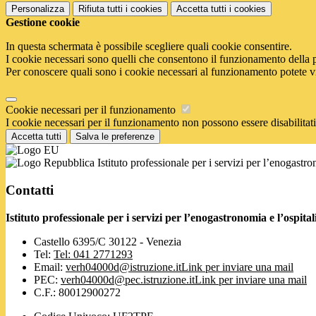
Personalizza
Rifiuta tutti
i cookies
Accetta tutti
i cookies
Gestione cookie
In questa schermata è possibile scegliere quali cookie consentire.
I cookie necessari sono quelli che consentono il funzionamento della pi
Per conoscere quali sono i cookie necessari al funzionamento potete v
Cookie necessari per il funzionamento
I cookie necessari per il funzionamento non possono essere disabilitati.
Accetta tutti
Salva le preferenze
Istituto professionale per i servizi per l’enogastr
Contatti
Istituto professionale per i servizi per l’enogastronomia e l’ospi
Castello 6395/C 30122 - Venezia
Tel:
Tel: 041 2771293
Email:
verh04000d@istruzione.it
Link per inviare una mail
PEC:
verh04000d@pec.istruzione.it
Link per inviare una mail
C.F.: 80012900272