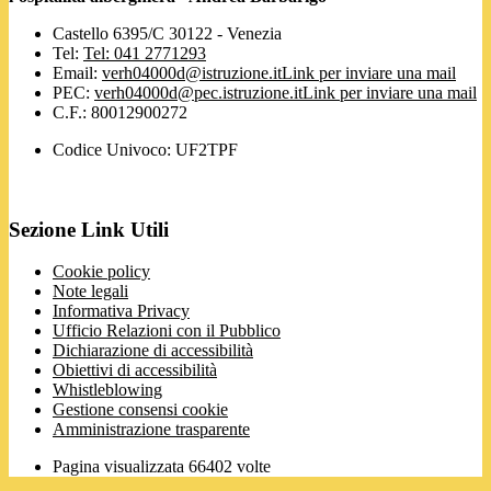
Castello 6395/C 30122 - Venezia
Tel:
Tel: 041 2771293
Email:
verh04000d@istruzione.it
Link per inviare una mail
PEC:
verh04000d@pec.istruzione.it
Link per inviare una mail
C.F.: 80012900272
Codice Univoco: UF2TPF
Sezione Link Utili
Cookie policy
Note legali
Informativa Privacy
Ufficio Relazioni con il Pubblico
Dichiarazione di accessibilità
Obiettivi di accessibilità
Whistleblowing
Gestione consensi cookie
Amministrazione trasparente
Pagina visualizzata
66402
volte