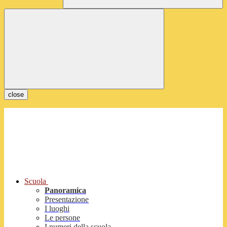
close
Scuola
Panoramica
Presentazione
I luoghi
Le persone
I numeri della scuola