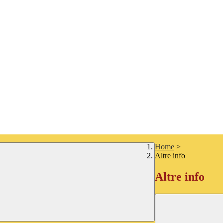
Home
>
Altre info
Altre info