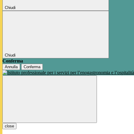
Chiudi
Chiudi
Conferma
Annulla
Conferma
close