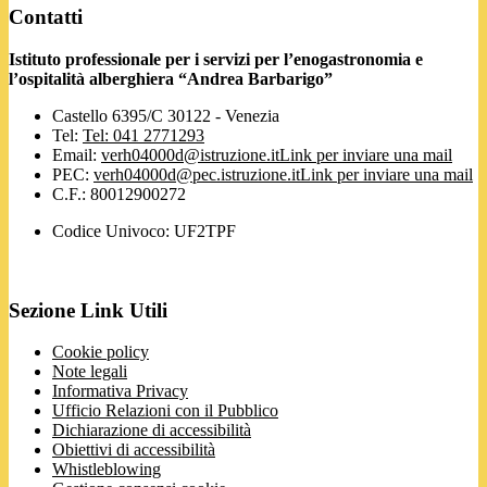
Contatti
Istituto professionale per i servizi per l’enogastronomia e
l’ospitalità alberghiera “Andrea Barbarigo”
Castello 6395/C 30122 - Venezia
Tel:
Tel: 041 2771293
Email:
verh04000d@istruzione.it
Link per inviare una mail
PEC:
verh04000d@pec.istruzione.it
Link per inviare una mail
C.F.: 80012900272
Codice Univoco: UF2TPF
Sezione Link Utili
Cookie policy
Note legali
Informativa Privacy
Ufficio Relazioni con il Pubblico
Dichiarazione di accessibilità
Obiettivi di accessibilità
Whistleblowing