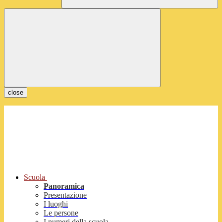
close
Scuola
Panoramica
Presentazione
I luoghi
Le persone
I numeri della scuola