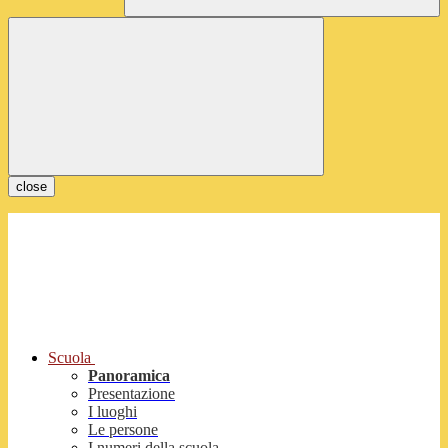
close
Scuola
Panoramica
Presentazione
I luoghi
Le persone
I numeri della scuola