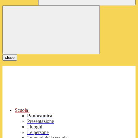
close
Scuola
Panoramica
Presentazione
I luoghi
Le persone
I numeri della scuola