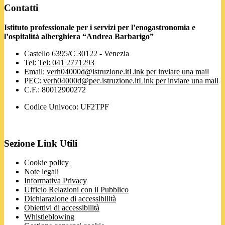
Contatti
Istituto professionale per i servizi per l’enogastronomia e
l’ospitalità alberghiera “Andrea Barbarigo”
Castello 6395/C 30122 - Venezia
Tel:
Tel: 041 2771293
Email:
verh04000d@istruzione.it
Link per inviare una mail
PEC:
verh04000d@pec.istruzione.it
Link per inviare una mail
C.F.: 80012900272
Codice Univoco: UF2TPF
Sezione Link Utili
Cookie policy
Note legali
Informativa Privacy
Ufficio Relazioni con il Pubblico
Dichiarazione di accessibilità
Obiettivi di accessibilità
Whistleblowing