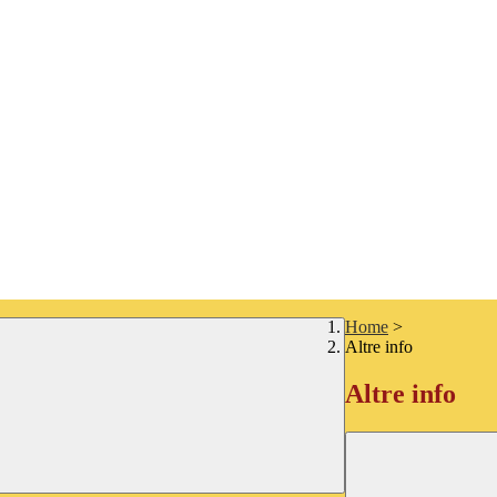
Home
>
Altre info
Altre info