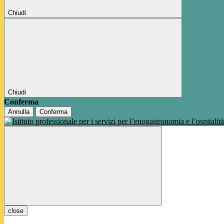
Chiudi
Chiudi
Conferma
Annulla
Conferma
close