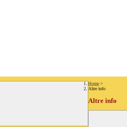
Home
>
Altre info
Altre info