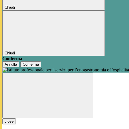
Chiudi
Chiudi
Conferma
Annulla
Conferma
close