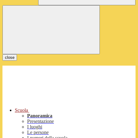
close
Scuola
Panoramica
Presentazione
I luoghi
Le persone
I numeri della scuola