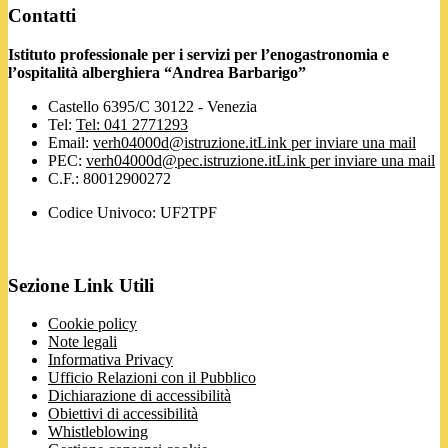
Contatti
Istituto professionale per i servizi per l’enogastronomia e
l’ospitalità alberghiera “Andrea Barbarigo”
Castello 6395/C 30122 - Venezia
Tel:
Tel: 041 2771293
Email:
verh04000d@istruzione.it
Link per inviare una mail
PEC:
verh04000d@pec.istruzione.it
Link per inviare una mail
C.F.: 80012900272
Codice Univoco: UF2TPF
Sezione Link Utili
Cookie policy
Note legali
Informativa Privacy
Ufficio Relazioni con il Pubblico
Dichiarazione di accessibilità
Obiettivi di accessibilità
Whistleblowing