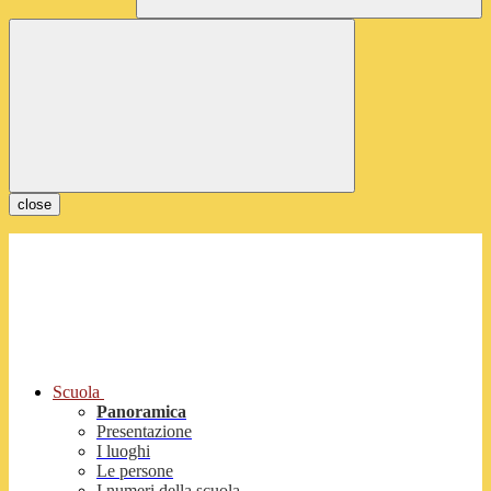
close
Scuola
Panoramica
Presentazione
I luoghi
Le persone
I numeri della scuola