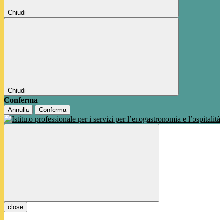
Chiudi
Chiudi
Conferma
Annulla
Conferma
close