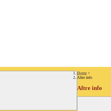
Home
>
Altre info
Altre info