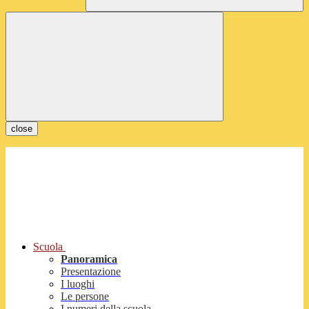
close
Scuola
Panoramica
Presentazione
I luoghi
Le persone
I numeri della scuola