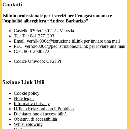
Contatti
Istituto professionale per i servizi per l’enogastronomia e
l’ospitalità alberghiera “Andrea Barbarigo”
Castello 6395/C 30122 - Venezia
Tel:
Tel: 041 2771293
Email:
verh04000d@istruzione.it
Link per inviare una mail
PEC:
verh04000d@pec.istruzione.it
Link per inviare una mail
C.F.: 80012900272
Codice Univoco: UF2TPF
Sezione Link Utili
Cookie policy
Note legali
Informativa Privacy
Ufficio Relazioni con il Pubblico
Dichiarazione di accessibilità
Obiettivi di accessibilità
Whistleblowing