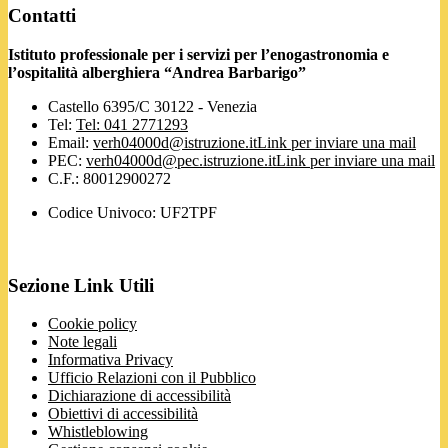
Contatti
Istituto professionale per i servizi per l’enogastronomia e
l’ospitalità alberghiera “Andrea Barbarigo”
Castello 6395/C 30122 - Venezia
Tel:
Tel: 041 2771293
Email:
verh04000d@istruzione.it
Link per inviare una mail
PEC:
verh04000d@pec.istruzione.it
Link per inviare una mail
C.F.: 80012900272
Codice Univoco: UF2TPF
Sezione Link Utili
Cookie policy
Note legali
Informativa Privacy
Ufficio Relazioni con il Pubblico
Dichiarazione di accessibilità
Obiettivi di accessibilità
Whistleblowing