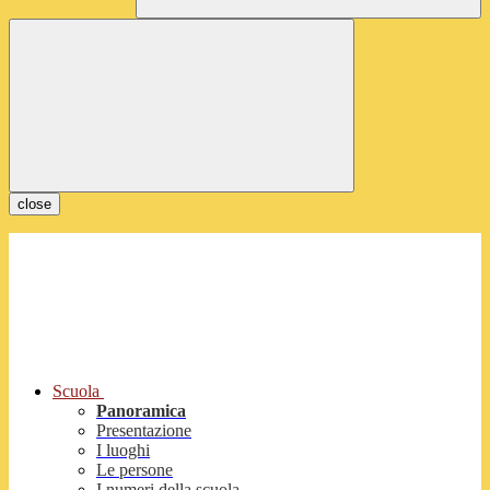
close
Scuola
Panoramica
Presentazione
I luoghi
Le persone
I numeri della scuola