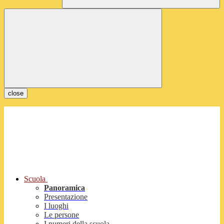
close
Scuola
Panoramica
Presentazione
I luoghi
Le persone
I numeri della scuola