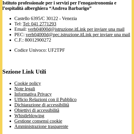
Istituto professionale per i servizi per l’enogastronomia e
l’ospitalità alberghiera “Andrea Barbarigo”
Castello 6395/C 30122 - Venezia
Tel:
Tel: 041 2771293
Email:
verh04000d@istruzione.it
Link per inviare una mail
PEC:
verh04000d@pec.istruzione.it
Link per inviare una mail
C.F.: 80012900272
Codice Univoco: UF2TPF
Sezione Link Utili
Cookie policy
Note legali
Informativa Privacy
Ufficio Relazioni con il Pubblico
Dichiarazione di accessibilità
Obiettivi di accessibilità
Whistleblowing
Gestione consensi cookie
Amministrazione trasparente