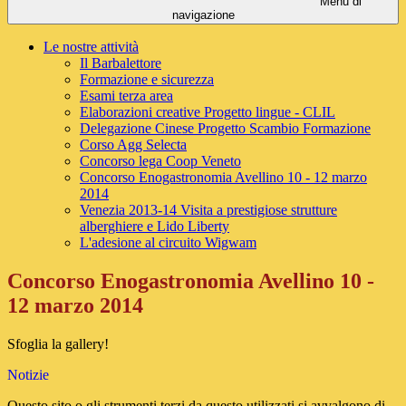
Menu di
navigazione
Le nostre attività
Il Barbalettore
Formazione e sicurezza
Esami terza area
Elaborazioni creative Progetto lingue - CLIL
Delegazione Cinese Progetto Scambio Formazione
Corso Agg Selecta
Concorso lega Coop Veneto
Concorso Enogastronomia Avellino 10 - 12 marzo
2014
Venezia 2013-14 Visita a prestigiose strutture
alberghiere e Lido Liberty
L'adesione al circuito Wigwam
Concorso Enogastronomia Avellino 10 -
12 marzo 2014
Sfoglia la gallery!
Notizie
Questo sito o gli strumenti terzi da questo utilizzati si avvalgono di