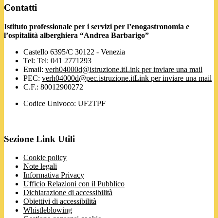
Contatti
Istituto professionale per i servizi per l’enogastronomia e
l’ospitalità alberghiera “Andrea Barbarigo”
Castello 6395/C 30122 - Venezia
Tel:
Tel: 041 2771293
Email:
verh04000d@istruzione.it
Link per inviare una mail
PEC:
verh04000d@pec.istruzione.it
Link per inviare una mail
C.F.: 80012900272
Codice Univoco: UF2TPF
Sezione Link Utili
Cookie policy
Note legali
Informativa Privacy
Ufficio Relazioni con il Pubblico
Dichiarazione di accessibilità
Obiettivi di accessibilità
Whistleblowing