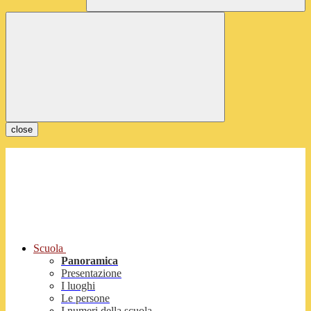
close
Scuola
Panoramica
Presentazione
I luoghi
Le persone
I numeri della scuola