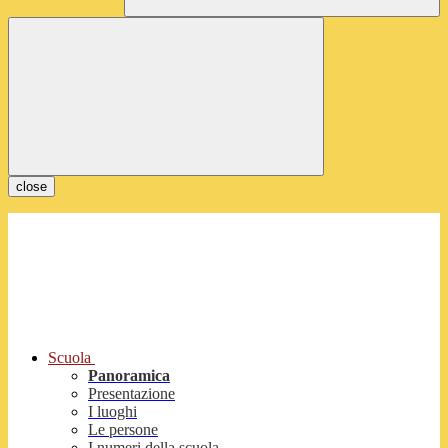
close
Scuola
Panoramica
Presentazione
I luoghi
Le persone
I numeri della scuola