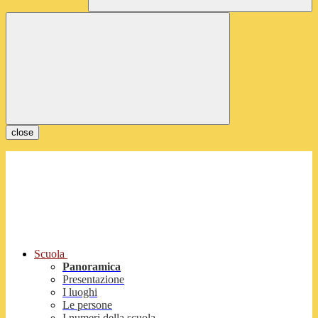
close
Scuola
Panoramica
Presentazione
I luoghi
Le persone
I numeri della scuola