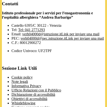
Contatti
Istituto professionale per i servizi per l’enogastronomia e
l’ospitalità alberghiera “Andrea Barbarigo”
Castello 6395/C 30122 - Venezia
Tel:
Tel: 041 2771293
Email:
verh04000d@istruzione.it
Link per inviare una mail
PEC:
verh04000d@pec.istruzione.it
Link per inviare una mail
C.F.: 80012900272
Codice Univoco: UF2TPF
Sezione Link Utili
Cookie policy
Note legali
Informativa Privacy
Ufficio Relazioni con il Pubblico
Dichiarazione di accessibilità
Obiettivi di accessibilità
Whistleblowing