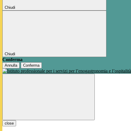
Chiudi
Chiudi
Conferma
Annulla
Conferma
close