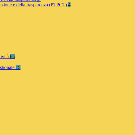
rruzione e della trasparenza (PTPCT)
4
tività
65
stionale
15