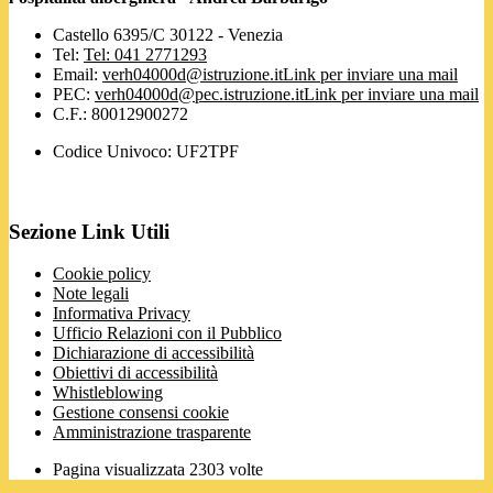
Castello 6395/C 30122 - Venezia
Tel:
Tel: 041 2771293
Email:
verh04000d@istruzione.it
Link per inviare una mail
PEC:
verh04000d@pec.istruzione.it
Link per inviare una mail
C.F.: 80012900272
Codice Univoco: UF2TPF
Sezione Link Utili
Cookie policy
Note legali
Informativa Privacy
Ufficio Relazioni con il Pubblico
Dichiarazione di accessibilità
Obiettivi di accessibilità
Whistleblowing
Gestione consensi cookie
Amministrazione trasparente
Pagina visualizzata
2303
volte