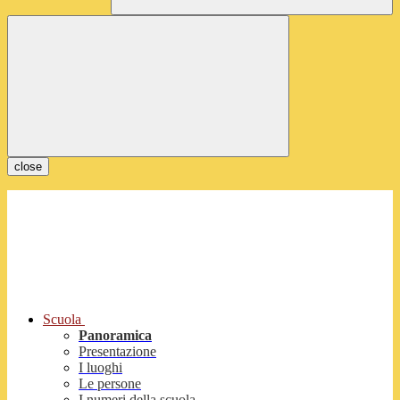
close
Scuola
Panoramica
Presentazione
I luoghi
Le persone
I numeri della scuola