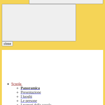
close
Scuola
Panoramica
Presentazione
I luoghi
Le persone
I numeri della scuola