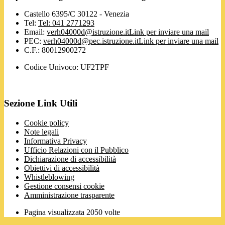
Castello 6395/C 30122 - Venezia
Tel:
Tel: 041 2771293
Email:
verh04000d@istruzione.it
Link per inviare una mail
PEC:
verh04000d@pec.istruzione.it
Link per inviare una mail
C.F.: 80012900272
Codice Univoco: UF2TPF
Sezione Link Utili
Cookie policy
Note legali
Informativa Privacy
Ufficio Relazioni con il Pubblico
Dichiarazione di accessibilità
Obiettivi di accessibilità
Whistleblowing
Gestione consensi cookie
Amministrazione trasparente
Pagina visualizzata
2050
volte