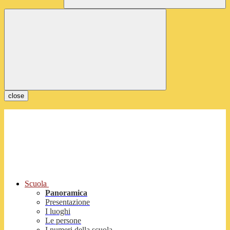
close
Scuola
Panoramica
Presentazione
I luoghi
Le persone
I numeri della scuola