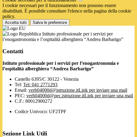
I cookie necessari per il funzionamento non possono essere
disabilitati. È possibile consultare l'elenco nella pagina della cookie
policy.
Accetta tutti
Salva le preferenze
Istituto professionale per i servizi per
l’enogastronomia e l’ospitalità alberghiera “Andrea Barbarigo”
Contatti
Istituto professionale per i servizi per l’enogastronomia e
l’ospitalità alberghiera “Andrea Barbarigo”
Castello 6395/C 30122 - Venezia
Tel:
Tel: 041 2771293
Email:
verh04000d@istruzione.it
Link per inviare una mail
PEC:
verh04000d@pec.istruzione.it
Link per inviare una mail
C.F.: 80012900272
Codice Univoco: UF2TPF
Sezione Link Utili