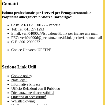
Contatti
Istituto professionale per i servizi per l’enogastronomia e
l’ospitalità alberghiera “Andrea Barbarigo”
Castello 6395/C 30122 - Venezia
Tel:
Tel: 041 2771293
Email:
verh04000d@istruzione.it
Link per inviare una mail
PEC:
verh04000d@pec.istruzione.it
Link per inviare una mail
C.F.: 80012900272
Codice Univoco: UF2TPF
Sezione Link Utili
Cookie policy
Note legali
Informativa Privacy
Ufficio Relazioni con il Pubblico
Dichiarazione di accessibilità
Obiettivi di accessibilità
Whistleblowing