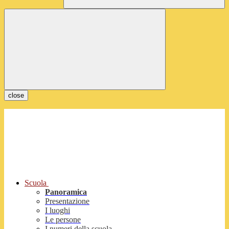
close
Scuola
Panoramica
Presentazione
I luoghi
Le persone
I numeri della scuola