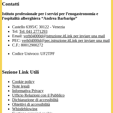
Contatti
Istituto professionale per i servizi per l’enogastronomia e
l’ospitalità alberghiera “Andrea Barbarigo”
Castello 6395/C 30122 - Venezia
Tel:
Tel: 041 2771293
Email:
verh04000d@istruzione.it
Link per inviare una mail
PEC:
verh04000d@pec.istruzione.it
Link per inviare una mail
C.F.: 80012900272
Codice Univoco: UF2TPF
Sezione Link Utili
Cookie policy
Note legali
Informativa Privacy
Ufficio Relazioni con il Pubblico
Dichiarazione di accessibilità
Obiettivi di accessibilità
Whistleblowing