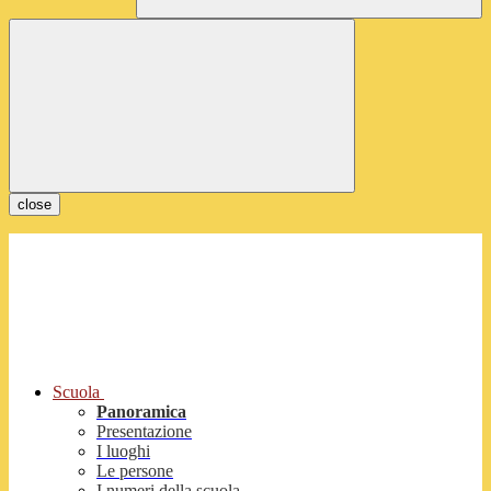
close
Scuola
Panoramica
Presentazione
I luoghi
Le persone
I numeri della scuola