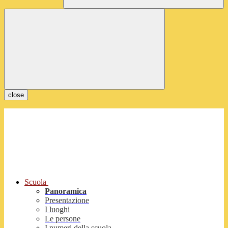
close
Scuola
Panoramica
Presentazione
I luoghi
Le persone
I numeri della scuola