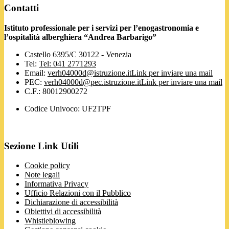
Contatti
Istituto professionale per i servizi per l’enogastronomia e
l’ospitalità alberghiera “Andrea Barbarigo”
Castello 6395/C 30122 - Venezia
Tel:
Tel: 041 2771293
Email:
verh04000d@istruzione.it
Link per inviare una mail
PEC:
verh04000d@pec.istruzione.it
Link per inviare una mail
C.F.: 80012900272
Codice Univoco: UF2TPF
Sezione Link Utili
Cookie policy
Note legali
Informativa Privacy
Ufficio Relazioni con il Pubblico
Dichiarazione di accessibilità
Obiettivi di accessibilità
Whistleblowing