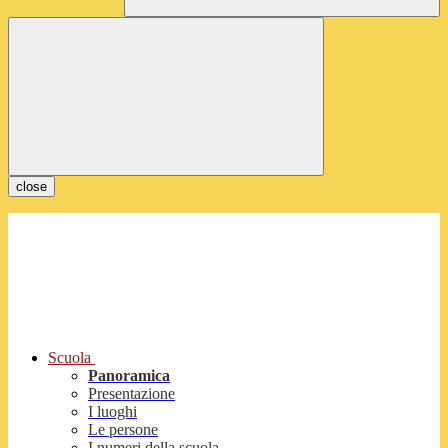
close
Scuola
Panoramica
Presentazione
I luoghi
Le persone
I numeri della scuola