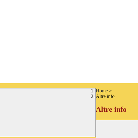
Home
>
Altre info
Altre info