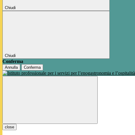
Chiudi
Chiudi
Conferma
Annulla
Conferma
close