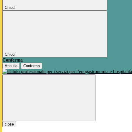
Chiudi
Chiudi
Conferma
Annulla
Conferma
close