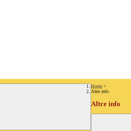
Home
>
Altre info
Altre info