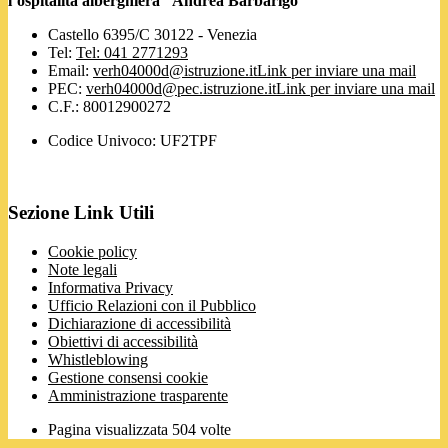
l’ospitalità alberghiera “Andrea Barbarigo”
Castello 6395/C 30122 - Venezia
Tel:
Tel: 041 2771293
Email:
verh04000d@istruzione.it
Link per inviare una mail
PEC:
verh04000d@pec.istruzione.it
Link per inviare una mail
C.F.: 80012900272
Codice Univoco: UF2TPF
Sezione Link Utili
Cookie policy
Note legali
Informativa Privacy
Ufficio Relazioni con il Pubblico
Dichiarazione di accessibilità
Obiettivi di accessibilità
Whistleblowing
Gestione consensi cookie
Amministrazione trasparente
Pagina visualizzata
504
volte