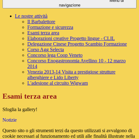
Menu di
navigazione
Le nostre attività
Il Barbalettore
Formazione e sicurezza
Esami terza area
Elaborazioni creative Progetto lingue - CLIL
Delegazione Cinese Progetto Scambio Formazione
Corso Agg Selecta
Concorso lega Coop Veneto
Concorso Enogastronomia Avellino 10 - 12 marzo
2014
Venezia 2013-14 Visita a prestigiose strutture
alberghiere e Lido Liberty
L'adesione al circuito Wigwam
Esami terza area
Sfoglia la gallery!
Notizie
Questo sito o gli strumenti terzi da questo utilizzati si avvalgono di
cookie necessari al funzionamento ed utili alle finalità illustrate nella