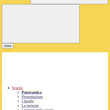
close
Scuola
Panoramica
Presentazione
I luoghi
Le persone
I numeri della scuola