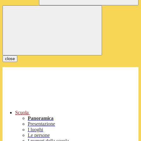
close
Scuola
Panoramica
Presentazione
I luoghi
Le persone
I numeri della scuola