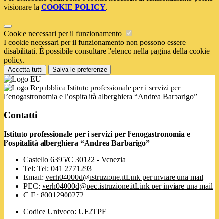
visionare la
COOKIE POLICY
.
Cookie necessari per il funzionamento
I cookie necessari per il funzionamento non possono essere
disabilitati. È possibile consultare l'elenco nella pagina della cookie
policy.
Accetta tutti
Salva le preferenze
Istituto professionale per i servizi per
l’enogastronomia e l’ospitalità alberghiera “Andrea Barbarigo”
Contatti
Istituto professionale per i servizi per l’enogastronomia e
l’ospitalità alberghiera “Andrea Barbarigo”
Castello 6395/C 30122 - Venezia
Tel:
Tel: 041 2771293
Email:
verh04000d@istruzione.it
Link per inviare una mail
PEC:
verh04000d@pec.istruzione.it
Link per inviare una mail
C.F.: 80012900272
Codice Univoco: UF2TPF