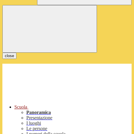
close
Scuola
Panoramica
Presentazione
I luoghi
Le persone
I numeri della scuola