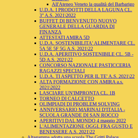
All'Ateneo Veneto la qualità del Barbarigo
U.D.A. I PRODOTTI DELLA LAGUNA CL.
3° A.S. 2021\2022
BUFFET DI BENVENUTO NUOVO
GENERALE DELLA GUARDIA DI
FINANZA
ATTESTATI AMIRA 5D
U.D.A. SOSTENIBILITA' ALIMENTARE CL.
5A 5E 5F 5G A.S. 2021\22
U.D.A. APERITIVO SOSTENIBILE CL. 5B -
5D A.S. 2021\22
CONCORSO NAZIONALE PASTICCERIA
RAGAZZI SPECIALI
U.D.A. TI ASPETTO PER IL TE' A.S. 2021\22
ALTA FORMAZIONE CON AMIRA a.s.
2021\2022
LASCIARE UN'IMPRONTA CL. 1B
TORNEO DI CALCETTO
OLIMPIADI DI PROBLEM SOLVING
ANNIVERSARIO MARINAI D'ITALIA -
SCUOLA GRANDE DI SAN ROCCO
APERITIVI DAL MONDO 4 maggio 2022
L'ALIMENTAZIONE OGGI. FRA GUSTO E
BENESSERE A.S. 2021\22
Altagamma adotta una scuola The Gritti Palace