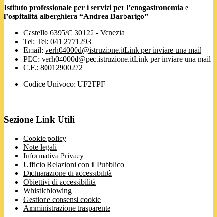
Istituto professionale per i servizi per l’enogastronomia e
l’ospitalità alberghiera “Andrea Barbarigo”
Castello 6395/C 30122 - Venezia
Tel:
Tel: 041 2771293
Email:
verh04000d@istruzione.it
Link per inviare una mail
PEC:
verh04000d@pec.istruzione.it
Link per inviare una mail
C.F.: 80012900272
Codice Univoco: UF2TPF
Sezione Link Utili
Cookie policy
Note legali
Informativa Privacy
Ufficio Relazioni con il Pubblico
Dichiarazione di accessibilità
Obiettivi di accessibilità
Whistleblowing
Gestione consensi cookie
Amministrazione trasparente