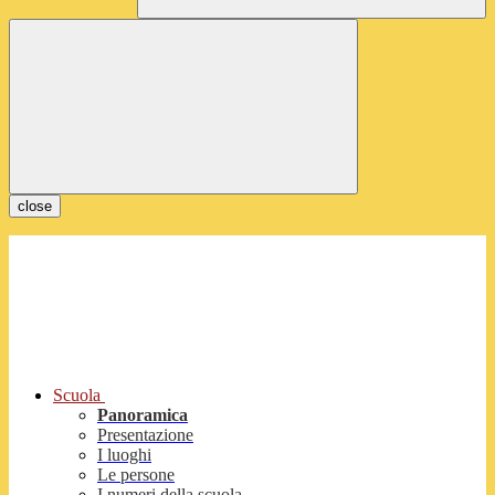
close
Scuola
Panoramica
Presentazione
I luoghi
Le persone
I numeri della scuola