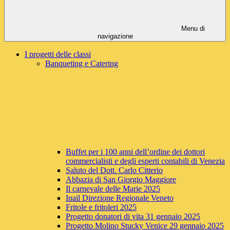
Menu di
navigazione
I progetti delle classi
Banqueting e Catering
Buffet per i 100 anni dell’ordine dei dottori
commercialisti e degli esperti contabili di Venezia
Saluto del Dott. Carlo Citterio
Abbazia di San Giorgio Maggiore
Il carnevale delle Marie 2025
Inail Direzione Regionale Veneto
Fritole e fritoleri 2025
Progetto donatori di vita 31 gennaio 2025
Progetto Molino Stucky Venice 29 gennaio 2025