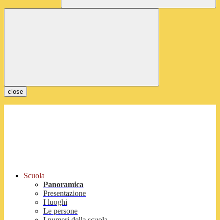
close
Scuola
Panoramica
Presentazione
I luoghi
Le persone
I numeri della scuola