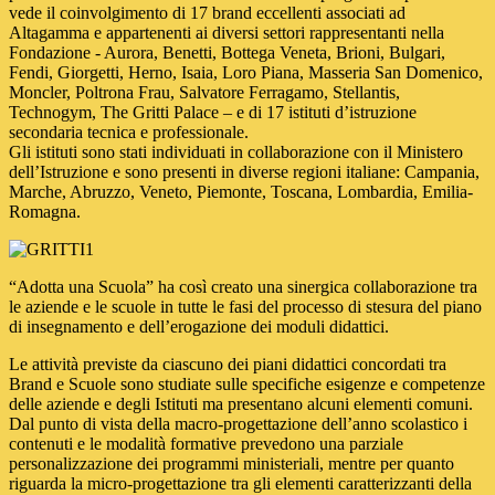
vede il coinvolgimento di 17 brand eccellenti associati ad
Altagamma e appartenenti ai diversi settori rappresentanti nella
Fondazione - Aurora, Benetti, Bottega Veneta, Brioni, Bulgari,
Fendi, Giorgetti, Herno, Isaia, Loro Piana, Masseria San Domenico,
Moncler, Poltrona Frau, Salvatore Ferragamo, Stellantis,
Technogym, The Gritti Palace – e di 17 istituti d’istruzione
secondaria tecnica e professionale.
Gli istituti sono stati individuati in collaborazione con il Ministero
dell’Istruzione e sono presenti in diverse regioni italiane: Campania,
Marche, Abruzzo, Veneto, Piemonte, Toscana, Lombardia, Emilia-
Romagna.
“Adotta una Scuola” ha così creato una sinergica collaborazione tra
le aziende e le scuole in tutte le fasi del processo di stesura del piano
di insegnamento e dell’erogazione dei moduli didattici.
Le attività previste da ciascuno dei piani didattici concordati tra
Brand e Scuole sono studiate sulle specifiche esigenze e competenze
delle aziende e degli Istituti ma presentano alcuni elementi comuni.
Dal punto di vista della macro-progettazione dell’anno scolastico i
contenuti e le modalità formative prevedono una parziale
personalizzazione dei programmi ministeriali, mentre per quanto
riguarda la micro-progettazione tra gli elementi caratterizzanti della