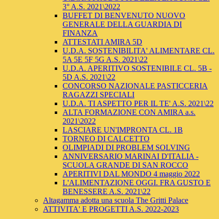
3° A.S. 2021\2022
BUFFET DI BENVENUTO NUOVO
GENERALE DELLA GUARDIA DI
FINANZA
ATTESTATI AMIRA 5D
U.D.A. SOSTENIBILITA' ALIMENTARE CL.
5A 5E 5F 5G A.S. 2021\22
U.D.A. APERITIVO SOSTENIBILE CL. 5B -
5D A.S. 2021\22
CONCORSO NAZIONALE PASTICCERIA
RAGAZZI SPECIALI
U.D.A. TI ASPETTO PER IL TE' A.S. 2021\22
ALTA FORMAZIONE CON AMIRA a.s.
2021\2022
LASCIARE UN'IMPRONTA CL. 1B
TORNEO DI CALCETTO
OLIMPIADI DI PROBLEM SOLVING
ANNIVERSARIO MARINAI D'ITALIA -
SCUOLA GRANDE DI SAN ROCCO
APERITIVI DAL MONDO 4 maggio 2022
L'ALIMENTAZIONE OGGI. FRA GUSTO E
BENESSERE A.S. 2021\22
Altagamma adotta una scuola The Gritti Palace
ATTIVITA' E PROGETTI A.S. 2022-2023