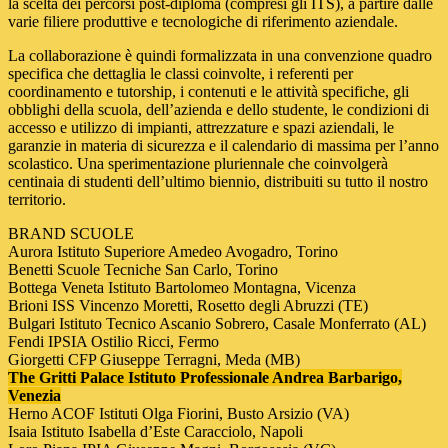
la scelta dei percorsi post-diploma (compresi gli ITS), a partire dalle
varie filiere produttive e tecnologiche di riferimento aziendale.
La collaborazione è quindi formalizzata in una convenzione quadro
specifica che dettaglia le classi coinvolte, i referenti per
coordinamento e tutorship, i contenuti e le attività specifiche, gli
obblighi della scuola, dell’azienda e dello studente, le condizioni di
accesso e utilizzo di impianti, attrezzature e spazi aziendali, le
garanzie in materia di sicurezza e il calendario di massima per l’anno
scolastico. Una sperimentazione pluriennale che coinvolgerà
centinaia di studenti dell’ultimo biennio, distribuiti su tutto il nostro
territorio.
BRAND SCUOLE
Aurora Istituto Superiore Amedeo Avogadro, Torino
Benetti Scuole Tecniche San Carlo, Torino
Bottega Veneta Istituto Bartolomeo Montagna, Vicenza
Brioni ISS Vincenzo Moretti, Rosetto degli Abruzzi (TE)
Bulgari Istituto Tecnico Ascanio Sobrero, Casale Monferrato (AL)
Fendi IPSIA Ostilio Ricci, Fermo
Giorgetti CFP Giuseppe Terragni, Meda (MB)
The Gritti Palace Istituto Professionale Andrea Barbarigo,
Venezia
Herno ACOF Istituti Olga Fiorini, Busto Arsizio (VA)
Isaia Istituto Isabella d’Este Caracciolo, Napoli