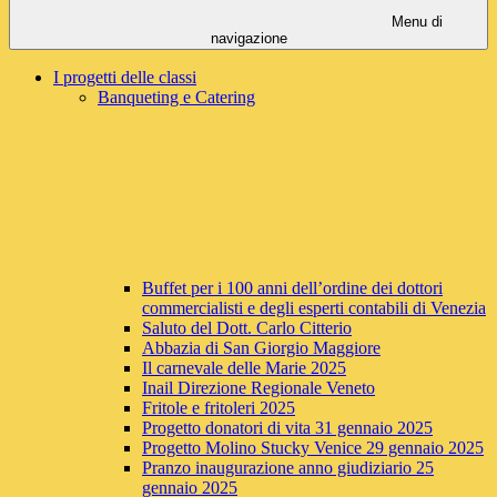
Menu di
navigazione
I progetti delle classi
Banqueting e Catering
Buffet per i 100 anni dell’ordine dei dottori
commercialisti e degli esperti contabili di Venezia
Saluto del Dott. Carlo Citterio
Abbazia di San Giorgio Maggiore
Il carnevale delle Marie 2025
Inail Direzione Regionale Veneto
Fritole e fritoleri 2025
Progetto donatori di vita 31 gennaio 2025
Progetto Molino Stucky Venice 29 gennaio 2025
Pranzo inaugurazione anno giudiziario 25
gennaio 2025