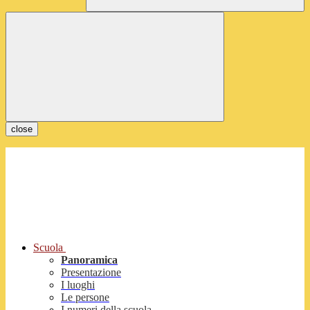
close
Scuola
Panoramica
Presentazione
I luoghi
Le persone
I numeri della scuola