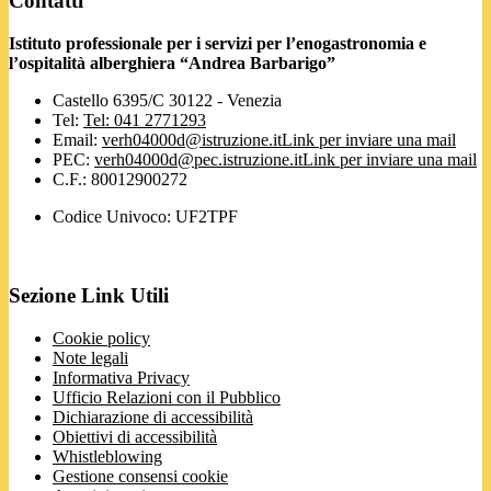
Contatti
Istituto professionale per i servizi per l’enogastronomia e
l’ospitalità alberghiera “Andrea Barbarigo”
Castello 6395/C 30122 - Venezia
Tel:
Tel: 041 2771293
Email:
verh04000d@istruzione.it
Link per inviare una mail
PEC:
verh04000d@pec.istruzione.it
Link per inviare una mail
C.F.: 80012900272
Codice Univoco: UF2TPF
Sezione Link Utili
Cookie policy
Note legali
Informativa Privacy
Ufficio Relazioni con il Pubblico
Dichiarazione di accessibilità
Obiettivi di accessibilità
Whistleblowing
Gestione consensi cookie