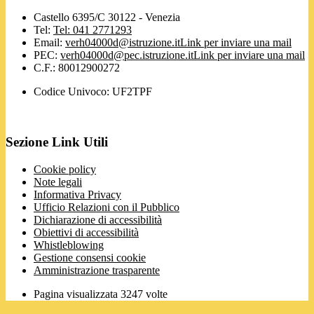
Castello 6395/C 30122 - Venezia
Tel:
Tel: 041 2771293
Email:
verh04000d@istruzione.it
Link per inviare una mail
PEC:
verh04000d@pec.istruzione.it
Link per inviare una mail
C.F.: 80012900272
Codice Univoco: UF2TPF
Sezione Link Utili
Cookie policy
Note legali
Informativa Privacy
Ufficio Relazioni con il Pubblico
Dichiarazione di accessibilità
Obiettivi di accessibilità
Whistleblowing
Gestione consensi cookie
Amministrazione trasparente
Pagina visualizzata
3247
volte