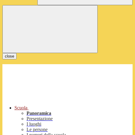
close
Scuola
Panoramica
Presentazione
I luoghi
Le persone
I numeri della scuola