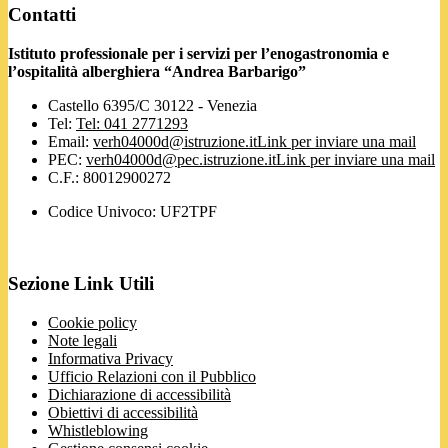
Contatti
Istituto professionale per i servizi per l’enogastronomia e
l’ospitalità alberghiera “Andrea Barbarigo”
Castello 6395/C 30122 - Venezia
Tel:
Tel: 041 2771293
Email:
verh04000d@istruzione.it
Link per inviare una mail
PEC:
verh04000d@pec.istruzione.it
Link per inviare una mail
C.F.: 80012900272
Codice Univoco: UF2TPF
Sezione Link Utili
Cookie policy
Note legali
Informativa Privacy
Ufficio Relazioni con il Pubblico
Dichiarazione di accessibilità
Obiettivi di accessibilità
Whistleblowing