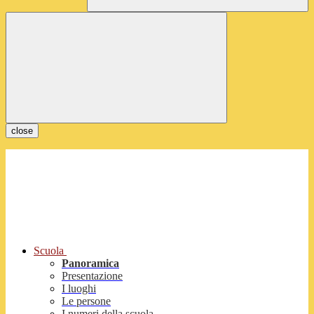
close
Scuola
Panoramica
Presentazione
I luoghi
Le persone
I numeri della scuola