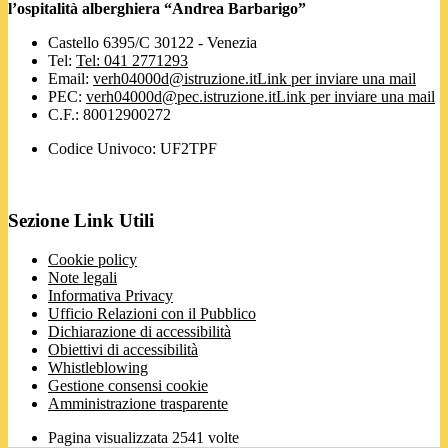
l’ospitalità alberghiera “Andrea Barbarigo”
Castello 6395/C 30122 - Venezia
Tel:
Tel: 041 2771293
Email:
verh04000d@istruzione.it
Link per inviare una mail
PEC:
verh04000d@pec.istruzione.it
Link per inviare una mail
C.F.: 80012900272
Codice Univoco: UF2TPF
Sezione Link Utili
Cookie policy
Note legali
Informativa Privacy
Ufficio Relazioni con il Pubblico
Dichiarazione di accessibilità
Obiettivi di accessibilità
Whistleblowing
Gestione consensi cookie
Amministrazione trasparente
Pagina visualizzata
2541
volte