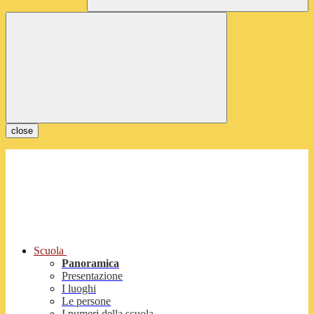
close
Scuola
Panoramica
Presentazione
I luoghi
Le persone
I numeri della scuola