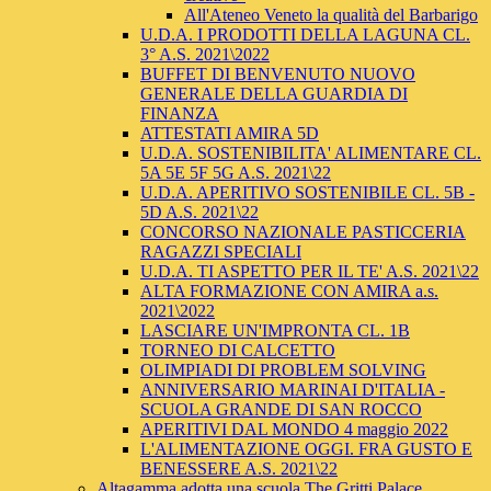
All'Ateneo Veneto la qualità del Barbarigo
U.D.A. I PRODOTTI DELLA LAGUNA CL.
3° A.S. 2021\2022
BUFFET DI BENVENUTO NUOVO
GENERALE DELLA GUARDIA DI
FINANZA
ATTESTATI AMIRA 5D
U.D.A. SOSTENIBILITA' ALIMENTARE CL.
5A 5E 5F 5G A.S. 2021\22
U.D.A. APERITIVO SOSTENIBILE CL. 5B -
5D A.S. 2021\22
CONCORSO NAZIONALE PASTICCERIA
RAGAZZI SPECIALI
U.D.A. TI ASPETTO PER IL TE' A.S. 2021\22
ALTA FORMAZIONE CON AMIRA a.s.
2021\2022
LASCIARE UN'IMPRONTA CL. 1B
TORNEO DI CALCETTO
OLIMPIADI DI PROBLEM SOLVING
ANNIVERSARIO MARINAI D'ITALIA -
SCUOLA GRANDE DI SAN ROCCO
APERITIVI DAL MONDO 4 maggio 2022
L'ALIMENTAZIONE OGGI. FRA GUSTO E
BENESSERE A.S. 2021\22
Altagamma adotta una scuola The Gritti Palace