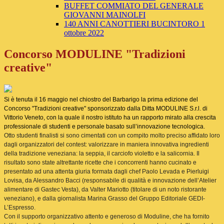
BUFFET COMMIATO DEL GENERALE
GIOVANNI MAINOLFI
140 ANNI CANOTTIERI BUCINTORO 1
ottobre 2022
Concorso MODULINE "Tradizioni
creative"
Si è tenuta il 16 maggio nel chiostro del Barbarigo la prima edizione del
Concorso "Tradizioni creative" sponsorizzato dalla Ditta MODULINE S.r.l. di
Vittorio Veneto, con la quale il nostro istituto ha un rapporto mirato alla crescita
professionale di studenti e personale basato sull’innovazione tecnologica.
Otto studenti finalisti si sono cimentati con un compito molto preciso affidato loro
dagli organizzatori del contest: valorizzare in maniera innovativa ingredienti
della tradizione veneziana: la seppia, il carciofo violetto e la salicornia. Il
risultato sono state altrettante ricette che i concorrenti hanno cucinato e
presentato ad una attenta giuria formata dagli chef Paolo Levada e Pierluigi
Lovisa, da Alessandro Bacci (responsabile di qualità e innovazione dell’Atelier
alimentare di Gastec Vesta), da Valter Mariotto (titolare di un noto ristorante
veneziano), e dalla giornalista Marina Grasso del Gruppo Editoriale GEDI-
L’Espresso.
Con il supporto organizzativo attento e generoso di Moduline, che ha fornito