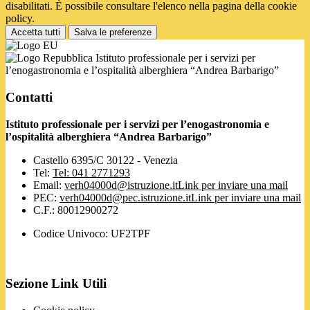
disabilitati. È possibile consultare l'elenco nella pagina della cookie
policy.
Accetta tutti
Salva le preferenze
Istituto professionale per i servizi per
l’enogastronomia e l’ospitalità alberghiera “Andrea Barbarigo”
Contatti
Istituto professionale per i servizi per l’enogastronomia e
l’ospitalità alberghiera “Andrea Barbarigo”
Castello 6395/C 30122 - Venezia
Tel:
Tel: 041 2771293
Email:
verh04000d@istruzione.it
Link per inviare una mail
PEC:
verh04000d@pec.istruzione.it
Link per inviare una mail
C.F.: 80012900272
Codice Univoco: UF2TPF
Sezione Link Utili