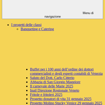
Menu di
navigazione
I progetti delle classi
Banqueting e Catering
Buffet per i 100 anni dell’ordine dei dottori
commercialisti e degli esperti contabili di Venezia
Saluto del Dott. Carlo Citterio
Abbazia di San Giorgio Maggiore
Il carnevale delle Marie 2025
Inail Direzione Regionale Veneto
Fritole e fritoleri 2025
Progetto donatori di vita 31 gennaio 2025
Progetto Molino Stucky Venice 29 gennaio 2025