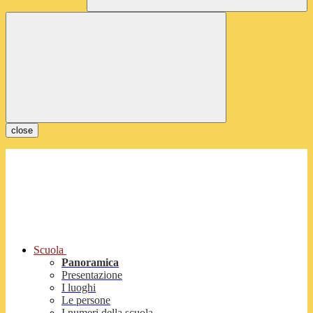
close
Scuola
Panoramica
Presentazione
I luoghi
Le persone
I numeri della scuola