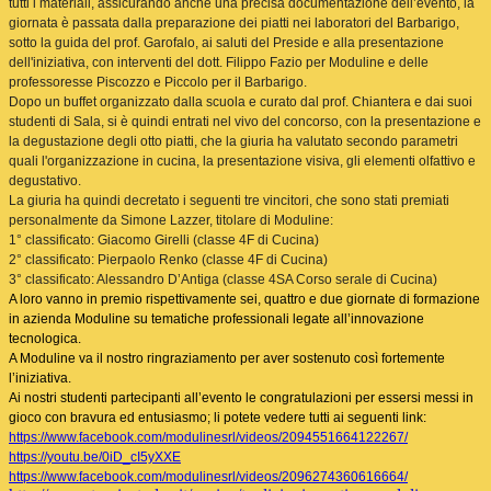
tutti i materiali, assicurando anche una precisa documentazione dell’evento, la
giornata è passata dalla preparazione dei piatti nei laboratori del Barbarigo,
sotto la guida del prof. Garofalo, ai saluti del Preside e alla presentazione
dell'iniziativa, con interventi del dott. Filippo Fazio per Moduline e delle
professoresse Piscozzo e Piccolo per il Barbarigo.
Dopo un buffet organizzato dalla scuola e curato dal prof. Chiantera e dai suoi
studenti di Sala, si è quindi entrati nel vivo del concorso, con la presentazione e
la degustazione degli otto piatti, che la giuria ha valutato secondo parametri
quali l'organizzazione in cucina, la presentazione visiva, gli elementi olfattivo e
degustativo.
La giuria ha quindi decretato i seguenti tre vincitori, che sono stati premiati
personalmente da Simone Lazzer, titolare di Moduline:
1° classificato: Giacomo Girelli (classe 4F di Cucina)
2° classificato: Pierpaolo Renko (classe 4F di Cucina)
3° classificato: Alessandro D’Antiga (classe 4SA Corso serale di Cucina)
A loro vanno in premio rispettivamente sei, quattro e due giornate di formazione
in azienda Moduline su tematiche professionali legate all’innovazione
tecnologica.
A Moduline va il nostro ringraziamento per aver sostenuto così fortemente
l’iniziativa.
Ai nostri studenti partecipanti all’evento le congratulazioni per essersi messi in
gioco con bravura ed entusiasmo; li potete vedere tutti ai seguenti link:
https://www.facebook.com/modulinesrl/videos/2094551664122267/
https://youtu.be/0iD_cI5yXXE
https://www.facebook.com/modulinesrl/videos/2096274360616664/