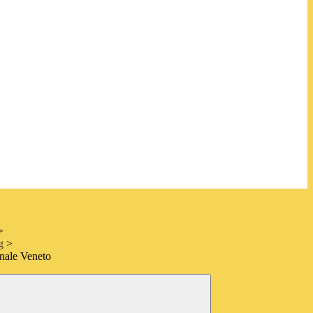
>
g
>
onale Veneto