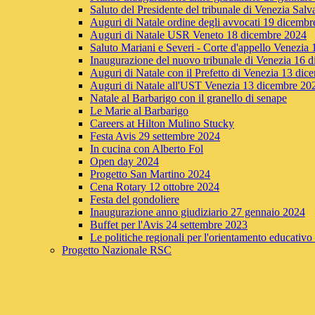
Saluto del Presidente del tribunale di Venezia Sa
Auguri di Natale ordine degli avvocati 19 dicemb
Auguri di Natale USR Veneto 18 dicembre 2024
Saluto Mariani e Severi - Corte d'appello Venezia
Inaugurazione del nuovo tribunale di Venezia 16 
Auguri di Natale con il Prefetto di Venezia 13 di
Auguri di Natale all'UST Venezia 13 dicembre 20
Natale al Barbarigo con il granello di senape
Le Marie al Barbarigo
Careers at Hilton Mulino Stucky
Festa Avis 29 settembre 2024
In cucina con Alberto Fol
Open day 2024
Progetto San Martino 2024
Cena Rotary 12 ottobre 2024
Festa del gondoliere
Inaugurazione anno giudiziario 27 gennaio 2024
Buffet per l'Avis 24 settembre 2023
Le politiche regionali per l'orientamento educativo 
Progetto Nazionale RSC