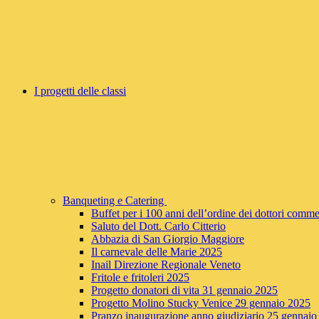
I progetti delle classi
Banqueting e Catering
Buffet per i 100 anni dell’ordine dei dottori commerc
Saluto del Dott. Carlo Citterio
Abbazia di San Giorgio Maggiore
Il carnevale delle Marie 2025
Inail Direzione Regionale Veneto
Fritole e fritoleri 2025
Progetto donatori di vita 31 gennaio 2025
Progetto Molino Stucky Venice 29 gennaio 2025
Pranzo inaugurazione anno giudiziario 25 gennaio