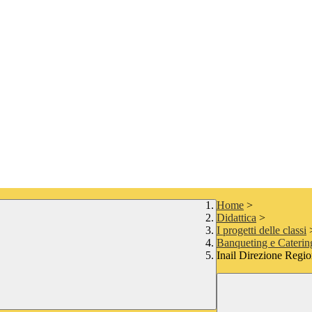
Home
>
Didattica
>
I progetti delle classi
Banqueting e Caterin
Inail Direzione Regi