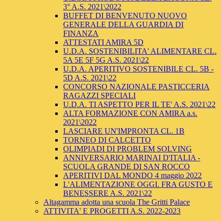
3° A.S. 2021\2022
BUFFET DI BENVENUTO NUOVO
GENERALE DELLA GUARDIA DI
FINANZA
ATTESTATI AMIRA 5D
U.D.A. SOSTENIBILITA' ALIMENTARE CL.
5A 5E 5F 5G A.S. 2021\22
U.D.A. APERITIVO SOSTENIBILE CL. 5B -
5D A.S. 2021\22
CONCORSO NAZIONALE PASTICCERIA
RAGAZZI SPECIALI
U.D.A. TI ASPETTO PER IL TE' A.S. 2021\22
ALTA FORMAZIONE CON AMIRA a.s.
2021\2022
LASCIARE UN'IMPRONTA CL. 1B
TORNEO DI CALCETTO
OLIMPIADI DI PROBLEM SOLVING
ANNIVERSARIO MARINAI D'ITALIA -
SCUOLA GRANDE DI SAN ROCCO
APERITIVI DAL MONDO 4 maggio 2022
L'ALIMENTAZIONE OGGI. FRA GUSTO E
BENESSERE A.S. 2021\22
Altagamma adotta una scuola The Gritti Palace
ATTIVITA' E PROGETTI A.S. 2022-2023