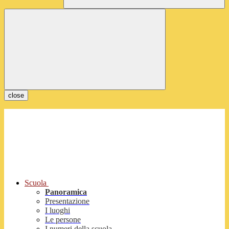
close
Scuola
Panoramica
Presentazione
I luoghi
Le persone
I numeri della scuola