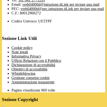
Tel:
Tel: 041 2771293
Email:
verh04000d@istruzione.it
Link per inviare una mail
PEC:
verh04000d@pec.istruzione.it
Link per inviare una mail
C.F.: 80012900272
Codice Univoco: UF2TPF
Sezione Link Utili
Cookie policy
Note legali
Informativa Privacy
Ufficio Relazioni con il Pubblico
Dichiarazione di accessibilità
Obiettivi di accessibilità
Whistleblowing
Gestione consensi cookie
Amministrazione trasparente
Pagina visualizzata
969
volte
Sezione Copyright