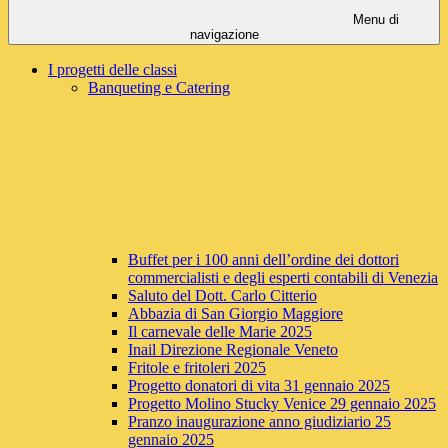
Menu di
navigazione
I progetti delle classi
Banqueting e Catering
Buffet per i 100 anni dell’ordine dei dottori
commercialisti e degli esperti contabili di Venezia
Saluto del Dott. Carlo Citterio
Abbazia di San Giorgio Maggiore
Il carnevale delle Marie 2025
Inail Direzione Regionale Veneto
Fritole e fritoleri 2025
Progetto donatori di vita 31 gennaio 2025
Progetto Molino Stucky Venice 29 gennaio 2025
Pranzo inaugurazione anno giudiziario 25
gennaio 2025