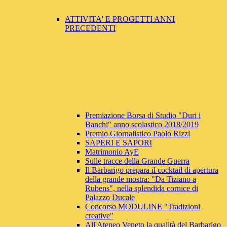
ATTIVITA' E PROGETTI ANNI
PRECEDENTI
Premiazione Borsa di Studio "Duri i
Banchi" anno scolastico 2018/2019
Premio Giornalistico Paolo Rizzi
SAPERI E SAPORI
Matrimonio AyE
Sulle tracce della Grande Guerra
Il Barbarigo prepara il cocktail di apertura
della grande mostra: "Da Tiziano a
Rubens", nella splendida cornice di
Palazzo Ducale
Concorso MODULINE "Tradizioni
creative"
All'Ateneo Veneto la qualità del Barbarigo