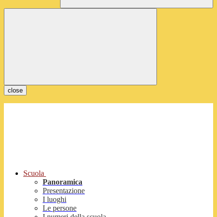
close
Scuola
Panoramica
Presentazione
I luoghi
Le persone
I numeri della scuola