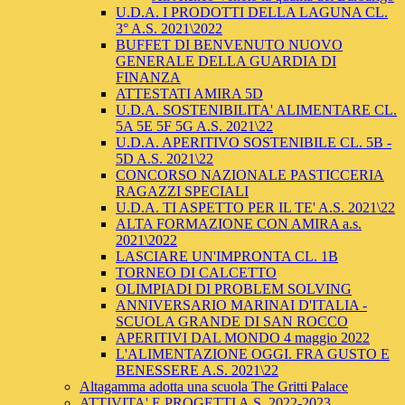
U.D.A. I PRODOTTI DELLA LAGUNA CL.
3° A.S. 2021\2022
BUFFET DI BENVENUTO NUOVO
GENERALE DELLA GUARDIA DI
FINANZA
ATTESTATI AMIRA 5D
U.D.A. SOSTENIBILITA' ALIMENTARE CL.
5A 5E 5F 5G A.S. 2021\22
U.D.A. APERITIVO SOSTENIBILE CL. 5B -
5D A.S. 2021\22
CONCORSO NAZIONALE PASTICCERIA
RAGAZZI SPECIALI
U.D.A. TI ASPETTO PER IL TE' A.S. 2021\22
ALTA FORMAZIONE CON AMIRA a.s.
2021\2022
LASCIARE UN'IMPRONTA CL. 1B
TORNEO DI CALCETTO
OLIMPIADI DI PROBLEM SOLVING
ANNIVERSARIO MARINAI D'ITALIA -
SCUOLA GRANDE DI SAN ROCCO
APERITIVI DAL MONDO 4 maggio 2022
L'ALIMENTAZIONE OGGI. FRA GUSTO E
BENESSERE A.S. 2021\22
Altagamma adotta una scuola The Gritti Palace
ATTIVITA' E PROGETTI A.S. 2022-2023