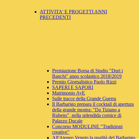
ATTIVITA' E PROGETTI ANNI
PRECEDENTI
Premiazione Borsa di Studio "Duri i
Banchi" anno scolastico 2018/2019
Premio Giornalistico Paolo Rizzi
SAPERI E SAPORI
Matrimonio AyE
Sulle tracce della Grande Guerra
Il Barbarigo prepara il cocktail di apertura
della grande mostra: "Da Tiziano a
Rubens", nella splendida cornice di
Palazzo Ducale
Concorso MODULINE "Tradizioni
creative"
All'Ateneo Veneto la qualità del Barbarigo