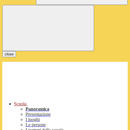
close
Scuola
Panoramica
Presentazione
I luoghi
Le persone
I numeri della scuola