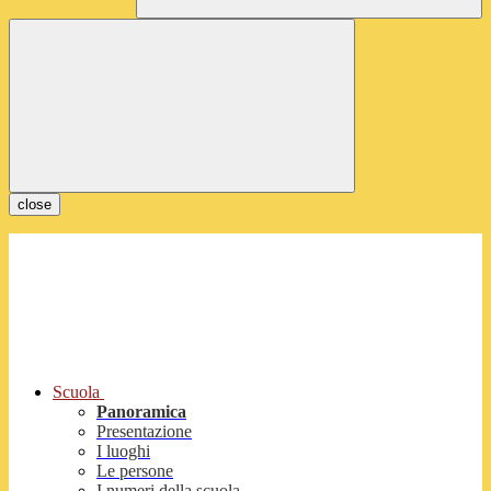
close
Scuola
Panoramica
Presentazione
I luoghi
Le persone
I numeri della scuola