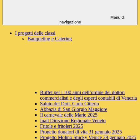
Menu di
navigazione
I progetti delle classi
Banqueting e Catering
Buffet per i 100 anni dell’ordine dei dottori
commercialisti e degli esperti contabili di Venezia
Saluto del Dott. Carlo Citterio
Abbazia di San Giorgio Maggiore
Il carnevale delle Marie 2025
Inail Direzione Regionale Veneto
Fritole e fritoleri 2025
Progetto donatori di vita 31 gennaio 2025
Progetto Molino Stucky Venice 29 gennaio 2025