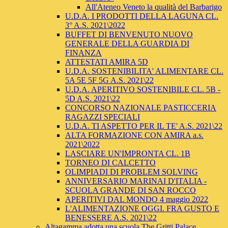
All'Ateneo Veneto la qualità del Barbarigo
U.D.A. I PRODOTTI DELLA LAGUNA CL.
3° A.S. 2021\2022
BUFFET DI BENVENUTO NUOVO
GENERALE DELLA GUARDIA DI
FINANZA
ATTESTATI AMIRA 5D
U.D.A. SOSTENIBILITA' ALIMENTARE CL.
5A 5E 5F 5G A.S. 2021\22
U.D.A. APERITIVO SOSTENIBILE CL. 5B -
5D A.S. 2021\22
CONCORSO NAZIONALE PASTICCERIA
RAGAZZI SPECIALI
U.D.A. TI ASPETTO PER IL TE' A.S. 2021\22
ALTA FORMAZIONE CON AMIRA a.s.
2021\2022
LASCIARE UN'IMPRONTA CL. 1B
TORNEO DI CALCETTO
OLIMPIADI DI PROBLEM SOLVING
ANNIVERSARIO MARINAI D'ITALIA -
SCUOLA GRANDE DI SAN ROCCO
APERITIVI DAL MONDO 4 maggio 2022
L'ALIMENTAZIONE OGGI. FRA GUSTO E
BENESSERE A.S. 2021\22
Altagamma adotta una scuola The Gritti Palace