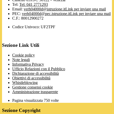
Tel:
Tel: 041 2771293
Email:
verh04000d@istruzione.it
Link per inviare una mail
PEC:
verh04000d@pec.istruzione.it
Link per inviare una mail
C.F.: 80012900272
Codice Univoco: UF2TPF
Sezione Link Utili
Cookie policy
Note legali
Informativa Privacy
Ufficio Relazioni con il Pubblico
Dichiarazione di accessibilità
Obiettivi di accessibilità
Whistleblowing
Gestione consensi cookie
Amministrazione trasparente
Pagina visualizzata
750
volte
Sezione Copyright