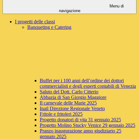
Menu di
navigazione
I progetti delle classi
Banqueting e Catering
Buffet per i 100 anni dell’ordine dei dottori
commercialisti e degli esperti contabili di Venezia
Saluto del Dott. Carlo Citterio
Abbazia di San Giorgio Maggiore
Il carnevale delle Marie 2025
Inail Direzione Regionale Veneto
Fritole e fritoleri 2025
Progetto donatori di vita 31 gennaio 2025
Progetto Molino Stucky Venice 29 gennaio 2025
Pranzo inaugurazione anno giudiziario 25
gennaio 2025