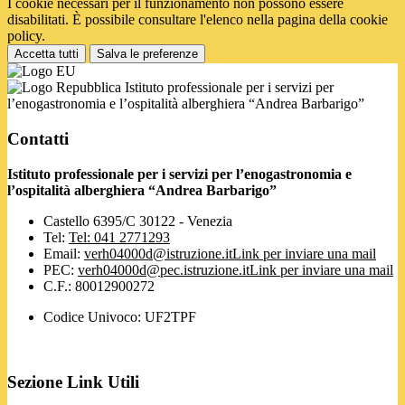
I cookie necessari per il funzionamento non possono essere
disabilitati. È possibile consultare l'elenco nella pagina della cookie
policy.
Accetta tutti
Salva le preferenze
Istituto professionale per i servizi per
l’enogastronomia e l’ospitalità alberghiera “Andrea Barbarigo”
Contatti
Istituto professionale per i servizi per l’enogastronomia e
l’ospitalità alberghiera “Andrea Barbarigo”
Castello 6395/C 30122 - Venezia
Tel:
Tel: 041 2771293
Email:
verh04000d@istruzione.it
Link per inviare una mail
PEC:
verh04000d@pec.istruzione.it
Link per inviare una mail
C.F.: 80012900272
Codice Univoco: UF2TPF
Sezione Link Utili