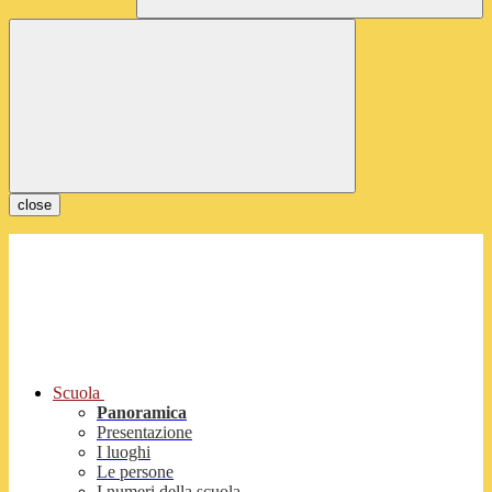
close
Scuola
Panoramica
Presentazione
I luoghi
Le persone
I numeri della scuola