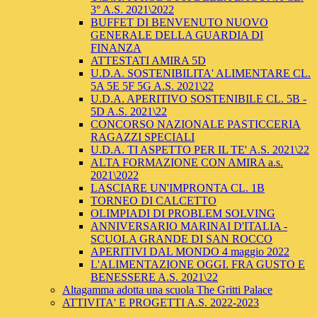
3° A.S. 2021\2022
BUFFET DI BENVENUTO NUOVO
GENERALE DELLA GUARDIA DI
FINANZA
ATTESTATI AMIRA 5D
U.D.A. SOSTENIBILITA' ALIMENTARE CL.
5A 5E 5F 5G A.S. 2021\22
U.D.A. APERITIVO SOSTENIBILE CL. 5B -
5D A.S. 2021\22
CONCORSO NAZIONALE PASTICCERIA
RAGAZZI SPECIALI
U.D.A. TI ASPETTO PER IL TE' A.S. 2021\22
ALTA FORMAZIONE CON AMIRA a.s.
2021\2022
LASCIARE UN'IMPRONTA CL. 1B
TORNEO DI CALCETTO
OLIMPIADI DI PROBLEM SOLVING
ANNIVERSARIO MARINAI D'ITALIA -
SCUOLA GRANDE DI SAN ROCCO
APERITIVI DAL MONDO 4 maggio 2022
L'ALIMENTAZIONE OGGI. FRA GUSTO E
BENESSERE A.S. 2021\22
Altagamma adotta una scuola The Gritti Palace
ATTIVITA' E PROGETTI A.S. 2022-2023